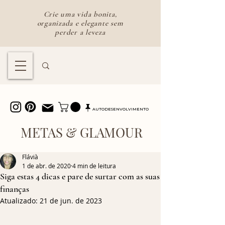
Crie uma vida bonita,
organizada e elegante sem
perder a leveza
Lifestyle feminino para uma vida
bonita e intencional
AUTODESENVOLVIMENTO
METAS & GLAMOUR
Flávià
1 de abr. de 2020
4 min de leitura
Siga estas 4 dicas e pare de surtar com as suas
finanças
Atualizado:
21 de jun. de 2023