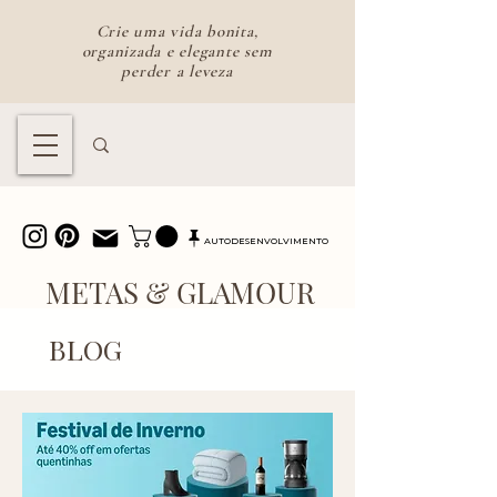
Crie uma vida bonita,
organizada e elegante sem
perder a leveza
Lifestyle feminino para uma vida
bonita e intencional
AUTODESENVOLVIMENTO
METAS & GLAMOUR
BLOG