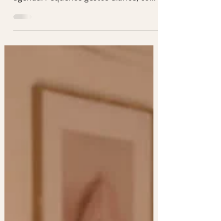
Cuidar de si mesma não precisa ser
complicado nem exigir horas livres na
agenda. Pequenos gestos diários, como
reservar alguns minutos para
descansar, organizar sua rotina ou
praticar o autocuidado, podem
transformar seu bem-estar e
autoestima. Descubra ideias simples e
práticas para se sentir mais leve,
confiante e conectada consigo mesma
todos os dias.