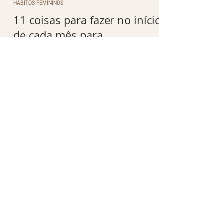
HÁBITOS FEMININOS
11 coisas para fazer no início
de cada mês para
transformar sua rotina com
mais intenção
Criar pequenos rituais no começo de
cada mês pode mudar completamente
a forma como você vive os próximos
dias. Descubra 11 hábitos simples que
ajudam a organizar sua casa, sua
mente e sua rotina.