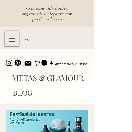
Crie uma vida bonita,
organizada e elegante sem
perder a leveza
Lifestyle feminino para uma vida
bonita e intencional
AUTODESENVOLVIMENTO
METAS & GLAMOUR
BLOG