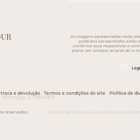
OUR
As imagens apresentadas neste site
produtos apresentados estão su
conforme seus respectivos e-com
entrar em contato através do e-m
Log
 troca e devolução
Termos e condições do site
Política de d
WhatsApp: 21 988341818
os reservados.
Lifestyle feminino para uma vida bonita e inte