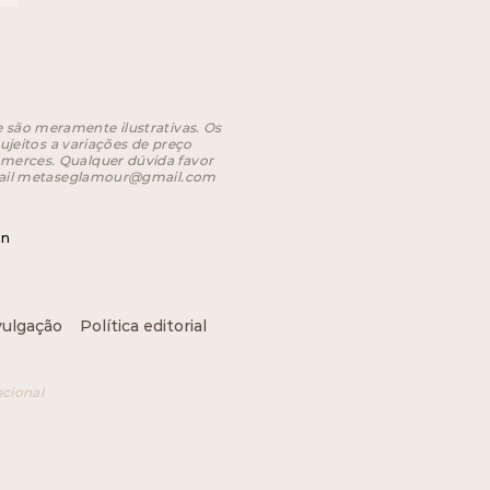
 são meramente ilustrativas. Os
jeitos a variações de preço
merces. Qualquer dúvida favor
ail
metaseglamour@gmail.com
in
ivulgação
Política editorial
ncional