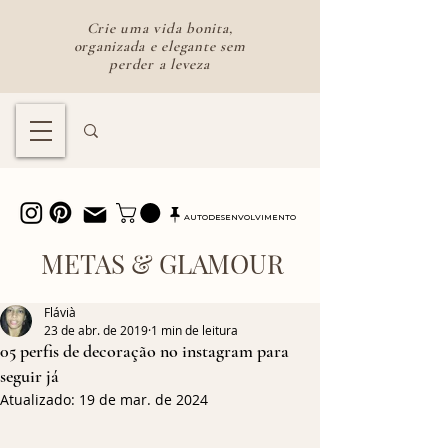
Crie uma vida bonita,
organizada e elegante sem
perder a leveza
Lifestyle feminino para uma vida
bonita e intencional
AUTODESENVOLVIMENTO
METAS & GLAMOUR
Flávià
23 de abr. de 2019
1 min de leitura
05 perfis de decoração no instagram para
seguir já
Atualizado:
19 de mar. de 2024