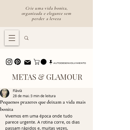
Crie uma vida bonita,
organizada e elegante sem
perder a leveza
Lifestyle feminino para uma vida
bonita e intencional
AUTODESENVOLVIMENTO
METAS & GLAMOUR
Flávià
28 de mai.
3 min de leitura
Pequenos prazeres que deixam a vida mais
bonita
Vivemos em uma época onde tudo 
parece urgente. A rotina corre, os dias 
passam rápidos e, muitas vezes, 