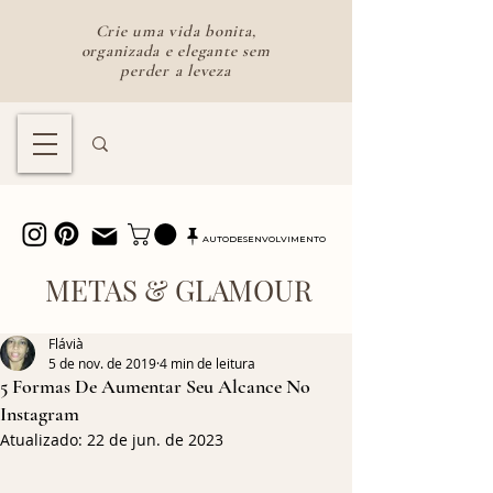
Crie uma vida bonita,
organizada e elegante sem
perder a leveza
Lifestyle feminino para uma vida
bonita e intencional
AUTODESENVOLVIMENTO
METAS & GLAMOUR
Flávià
5 de nov. de 2019
4 min de leitura
5 Formas De Aumentar Seu Alcance No
Instagram
Atualizado:
22 de jun. de 2023