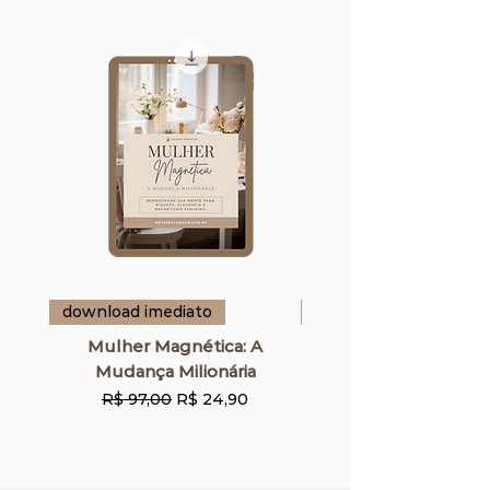
download imediato
download imediato
Mulher Magnética: A
Guia da Rotina Ele
Mudança Milionária
Preço normal
Preço promocional
R$ 97,00
R$ 24,90