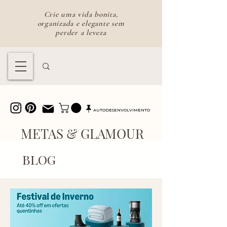
Crie uma vida bonita,
organizada e elegante sem
perder a leveza
Lifestyle feminino para uma vida
bonita e intencional
AUTODESENVOLVIMENTO
METAS & GLAMOUR
BLOG