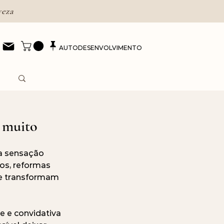
veza
AUTODESENVOLVIMENTO
 muito
a sensação 
s, reformas 
ue transformam 
e e convidativa 