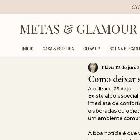
Cri
METAS & GLAMOUR
INÍCIO
CASA & ESTÉTICA
GLOW UP
ROTINA ELEGAN
Flávià
12 de jun.
3
Como deixar s
Atualizado:
23 de jul.
Existe algo especia
imediata de confor
elaboradas ou objet
um ambiente comum
A boa notícia é que