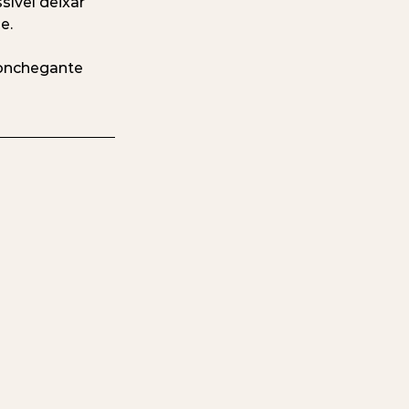
vel deixar 
e.
conchegante 