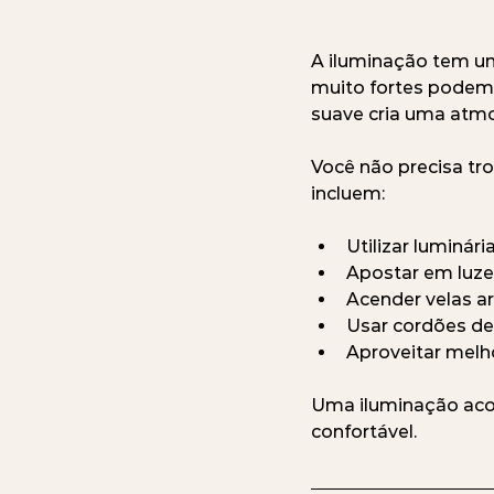
A iluminação tem u
muito fortes podem 
suave cria uma atmo
Você não precisa tro
incluem:
Utilizar luminár
Apostar em luze
Acender velas a
Usar cordões de 
Aproveitar melho
Uma iluminação aco
confortável.