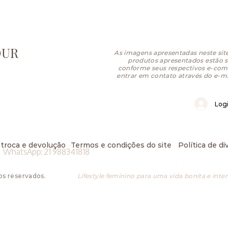
OUR
As imagens apresentadas neste site
produtos apresentados estão su
conforme seus respectivos e-com
entrar em contato através do e-m
Log
 troca e devolução
Termos e condições do site
Política de d
WhatsApp: 21 988341818
os reservados.
Lifestyle feminino para uma vida bonita e inte