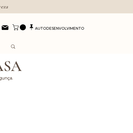
veza
AUTODESENVOLVIMENTO
ASA
agunça.