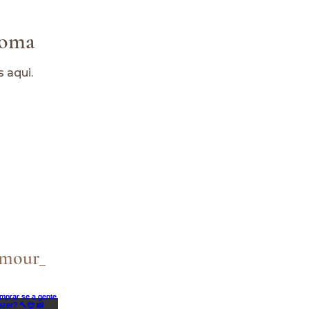
ioma
 aqui.
amour_