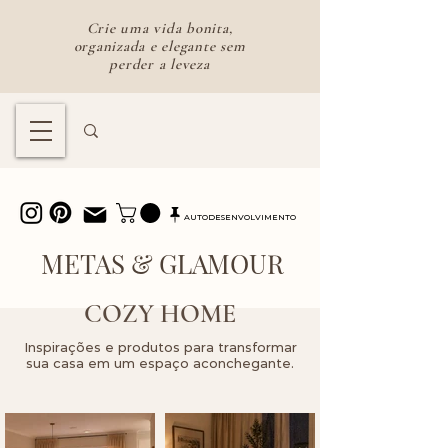
Crie uma vida bonita,
organizada e elegante sem
perder a leveza
Lifestyle feminino para uma vida
bonita e intencional
AUTODESENVOLVIMENTO
METAS & GLAMOUR
COZY HOME
Inspirações e produtos para transformar
sua casa em um espaço aconchegante.