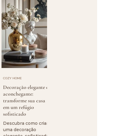
simples e acessíveis
como criar um lar
para criar ambientes
que transmite paz
mais confortáveis,
sem gastar muito.
bonitos e cheios de
personalidade.
COZY HOME
Decoração elegante e
aconchegante:
transforme sua casa
em um refúgio
sofisticado
Descubra como criar
uma decoração
elegante, sofisticada