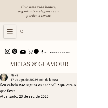
Crie uma vida bonita,
organizada e elegante sem
perder a leveza
Lifestyle feminino para uma vida
bonita e intencional
AUTODESENVOLVIMENTO
METAS & GLAMOUR
Flávià
17 de ago. de 2023
5 min de leitura
Seu cabelo não segura os cachos? Aqui está o
que fazer
Atualizado:
23 de set. de 2025