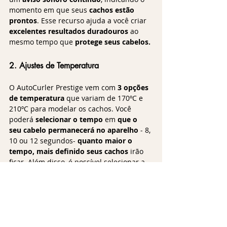
momento em que seus 
cachos estão 
prontos
. Esse recurso ajuda a você criar 
excelentes resultados duradouros
 ao 
mesmo tempo que 
protege seus cabelos.
2. Ajustes de Temperatura
O AutoCurler Prestige vem com 
3 opções 
de temperatura
 que variam de 170ºC e 
210ºC para modelar os cachos. Você 
poderá 
selecionar o tempo
 em 
que o 
seu cabelo permanecerá no aparelho
 - 8, 
10 ou 12 segundos- 
quanto maior o 
tempo, mais definido seus cachos
 irão 
ficar. Além disso, é possível selecionar a 
direção de cachos, criando 
diferentes 
estilos
.
3. Sistema Modelador de Cachos 
Inteligente