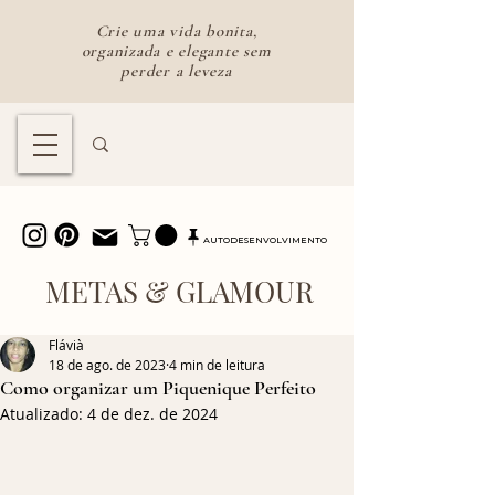
Crie uma vida bonita,
organizada e elegante sem
perder a leveza
Lifestyle feminino para uma vida
bonita e intencional
AUTODESENVOLVIMENTO
METAS & GLAMOUR
Flávià
18 de ago. de 2023
4 min de leitura
Como organizar um Piquenique Perfeito
Atualizado:
4 de dez. de 2024