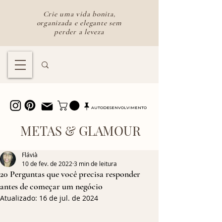
Crie uma vida bonita,
organizada e elegante sem
perder a leveza
Lifestyle feminino para uma vida
bonita e intencional
AUTODESENVOLVIMENTO
METAS & GLAMOUR
Flávià
10 de fev. de 2022
3 min de leitura
20 Perguntas que você precisa responder
antes de começar um negócio
Atualizado:
16 de jul. de 2024