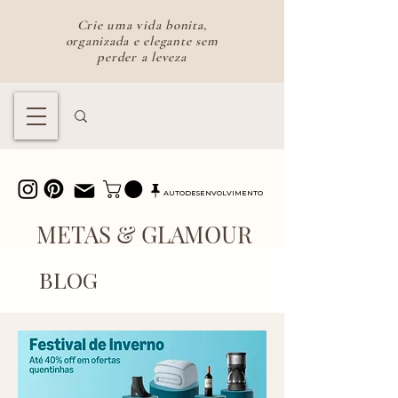
Crie uma vida bonita,
organizada e elegante sem
perder a leveza
Lifestyle feminino para uma vida
bonita e intencional
AUTODESENVOLVIMENTO
METAS & GLAMOUR
BLOG