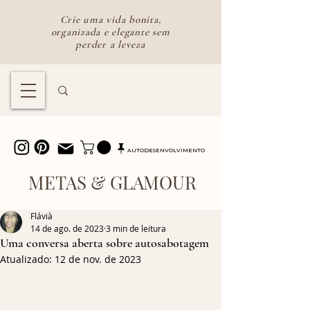
Crie uma vida bonita,
organizada e elegante sem
perder a leveza
Lifestyle feminino para uma vida
bonita e intencional
AUTODESENVOLVIMENTO
METAS & GLAMOUR
Flávià
14 de ago. de 2023
3 min de leitura
Uma conversa aberta sobre autosabotagem
Atualizado:
12 de nov. de 2023